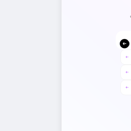
←
←
←