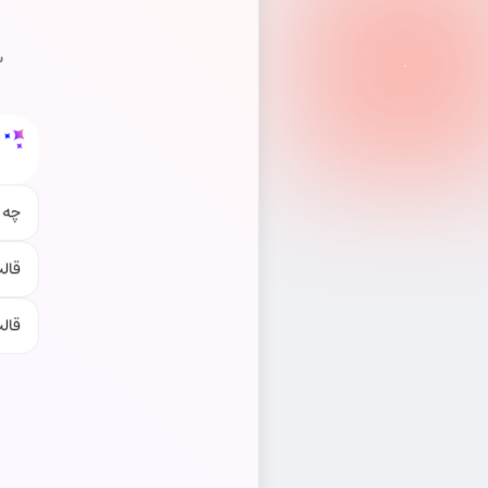
س
چه 
قال
قال