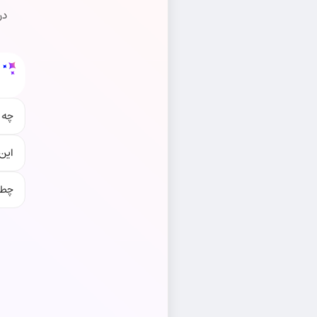
در
چه 
این
چطو