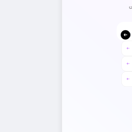
ن
←
←
←