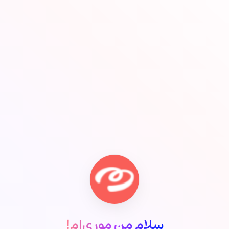
سلام من موری‌ام!