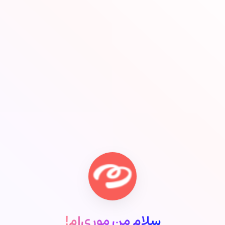
سلام من موری‌ام!